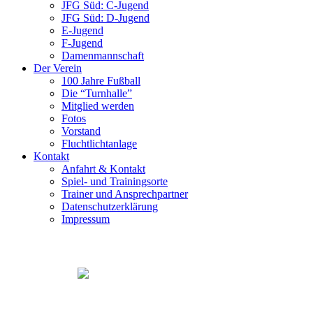
JFG Süd: C-Jugend
JFG Süd: D-Jugend
E-Jugend
F-Jugend
Damenmannschaft
Der Verein
100 Jahre Fußball
Die “Turnhalle”
Mitglied werden
Fotos
Vorstand
Fluchtlichtanlage
Kontakt
Anfahrt & Kontakt
Spiel- und Trainingsorte
Trainer und Ansprechpartner
Datenschutzerklärung
Impressum
© 2016 TSV Pilsting 1888 e. V.
Impressum