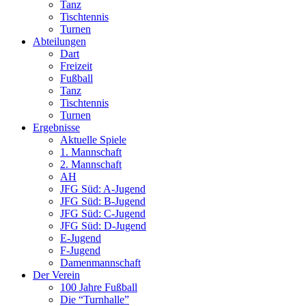
Tanz
Tischtennis
Turnen
Abteilungen
Dart
Freizeit
Fußball
Tanz
Tischtennis
Turnen
Ergebnisse
Aktuelle Spiele
1. Mannschaft
2. Mannschaft
AH
JFG Süd: A-Jugend
JFG Süd: B-Jugend
JFG Süd: C-Jugend
JFG Süd: D-Jugend
E-Jugend
F-Jugend
Damenmannschaft
Der Verein
100 Jahre Fußball
Die “Turnhalle”