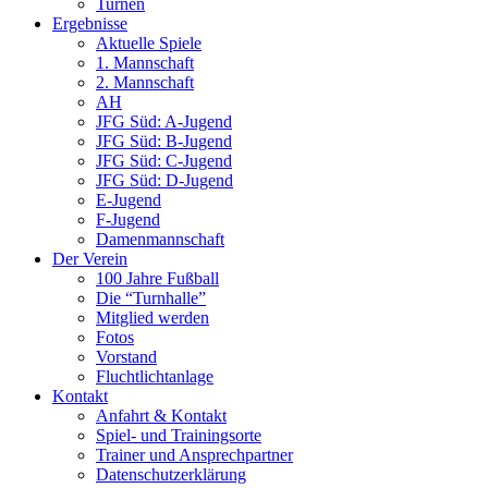
Turnen
Ergebnisse
Aktuelle Spiele
1. Mannschaft
2. Mannschaft
AH
JFG Süd: A-Jugend
JFG Süd: B-Jugend
JFG Süd: C-Jugend
JFG Süd: D-Jugend
E-Jugend
F-Jugend
Damenmannschaft
Der Verein
100 Jahre Fußball
Die “Turnhalle”
Mitglied werden
Fotos
Vorstand
Fluchtlichtanlage
Kontakt
Anfahrt & Kontakt
Spiel- und Trainingsorte
Trainer und Ansprechpartner
Datenschutzerklärung