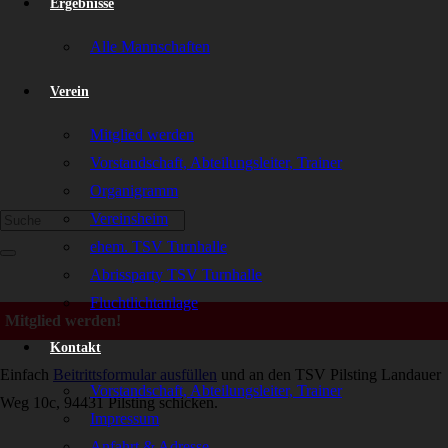
Ergebnisse
Alle Mannschaften
Verein
Mitglied werden
Vorstandschaft, Abteilungsleiter, Trainer
Organigramm
Suche
Vereinsheim
ehem. TSV Turnhalle
Abrissparty TSV Turnhalle
Fluchtlichtanlage
Mitglied werden!
Kontakt
Einfach
Beitrittsformular ausfüllen
und an den TSV Pilsting Landauer
Vorstandschaft, Abteilungsleiter, Trainer
Weg 10c, 94431 Pilsting schicken.
Impressum
Anfahrt & Adresse