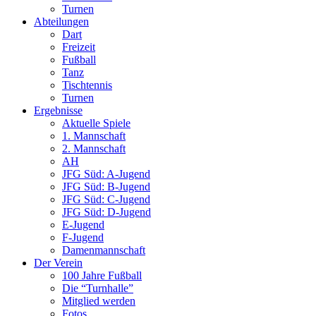
Turnen
Abteilungen
Dart
Freizeit
Fußball
Tanz
Tischtennis
Turnen
Ergebnisse
Aktuelle Spiele
1. Mannschaft
2. Mannschaft
AH
JFG Süd: A-Jugend
JFG Süd: B-Jugend
JFG Süd: C-Jugend
JFG Süd: D-Jugend
E-Jugend
F-Jugend
Damenmannschaft
Der Verein
100 Jahre Fußball
Die “Turnhalle”
Mitglied werden
Fotos