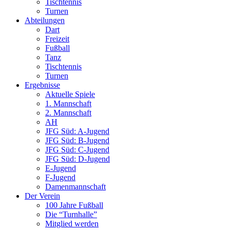
Tischtennis
Turnen
Abteilungen
Dart
Freizeit
Fußball
Tanz
Tischtennis
Turnen
Ergebnisse
Aktuelle Spiele
1. Mannschaft
2. Mannschaft
AH
JFG Süd: A-Jugend
JFG Süd: B-Jugend
JFG Süd: C-Jugend
JFG Süd: D-Jugend
E-Jugend
F-Jugend
Damenmannschaft
Der Verein
100 Jahre Fußball
Die “Turnhalle”
Mitglied werden