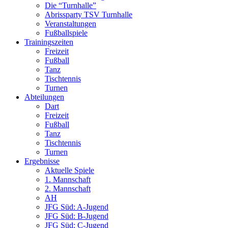
Die “Turnhalle”
Abrissparty TSV Turnhalle
Veranstaltungen
Fußballspiele
Trainingszeiten
Freizeit
Fußball
Tanz
Tischtennis
Turnen
Abteilungen
Dart
Freizeit
Fußball
Tanz
Tischtennis
Turnen
Ergebnisse
Aktuelle Spiele
1. Mannschaft
2. Mannschaft
AH
JFG Süd: A-Jugend
JFG Süd: B-Jugend
JFG Süd: C-Jugend